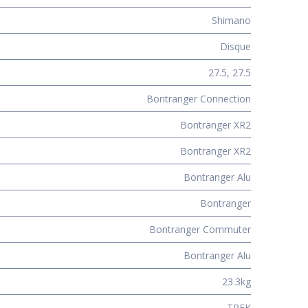
Shimano
Disque
27.5
,
27.5
Bontranger Connection
Bontranger XR2
Bontranger XR2
Bontranger Alu
Bontranger
Bontranger Commuter
Bontranger Alu
23.3kg
TREK