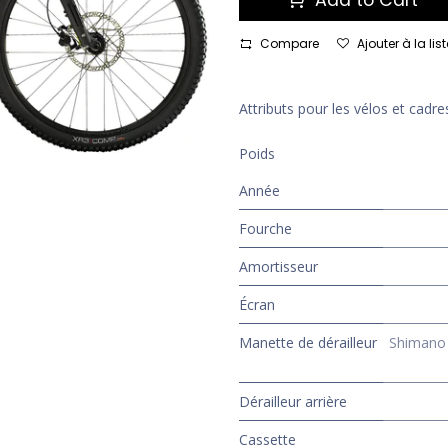
Add to Cart
Compare
Ajouter à la li
Attributs pour les vélos et cadre
Poids
Année
Fourche
Amortisseur
Écran
Manette de dérailleur
Shimano 
Dérailleur arrière
Cassette