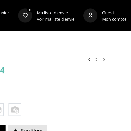
0
anier
Ma liste d'envie
Guest
Voir ma liste d'envie
Mon compte
s
Équipements du cycliste
Contact
 4