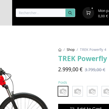
0
Mon p
0,00
€
aisons
Vélos
Pièces détachées & Accessoire
Shop
TREK Powerfly 4
TREK Powerfly
2.999,00
€
3.799,00
€
Poids