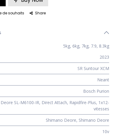
Buy Now
ste de souhaits
Share
s
5kg
,
6kg
,
7kg
,
7.9
,
8.3kg
2023
SR Suntour XCM
Neant
Bosch Purion
Deore SL-M6100-IR, Direct Attach, Rapidfire-Plus, 1x12-
vitesses
Shimano Deore
,
Shimano Deore
10v